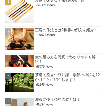
月例で探せる！茶杓の銘一覧
242307 views
正客の作法とは?挨拶の例文を紹介！
104573 views
炭の組み方を写真でわかりやすく解
説！
66979 views
茶道で役立つ豆知識！季節の禅語を12
か月ごとに紹介します！
51249 views
濃茶に使う茶杓の銘とは？
45334 views