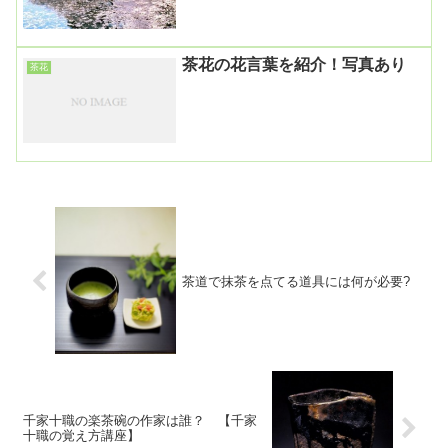
茶花の花言葉を紹介！写真あり
茶花
茶道で抹茶を点てる道具には何が必要?
千家十職の楽茶碗の作家は誰？ 【千家
十職の覚え方講座】