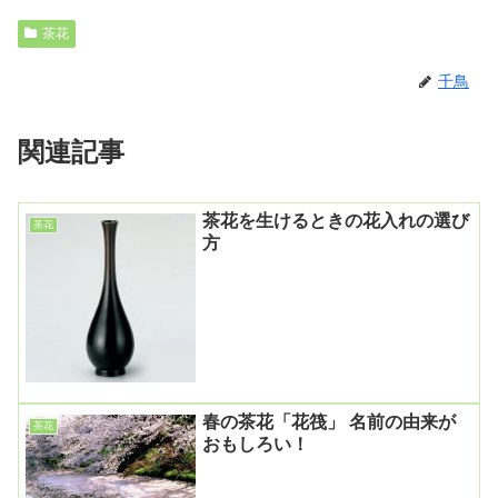
茶花
千鳥
関連記事
茶花を生けるときの花入れの選び
茶花
方
春の茶花「花筏」 名前の由来が
茶花
おもしろい！