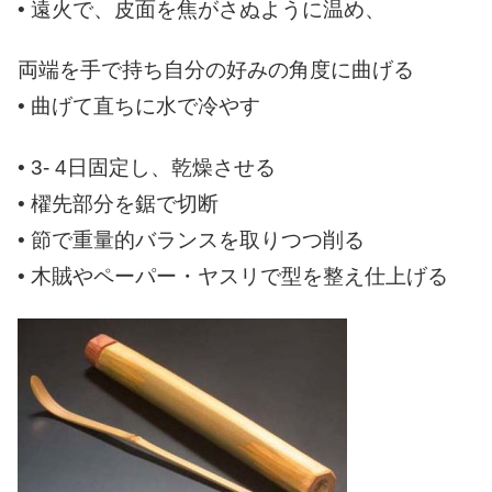
• 遠火で、皮面を焦がさぬように温め、
両端を手で持ち自分の好みの角度に曲げる
• 曲げて直ちに水で冷やす
• 3- 4日固定し、乾燥させる
• 櫂先部分を鋸で切断
• 節で重量的バランスを取りつつ削る
• 木賊やペーパー・ヤスリで型を整え仕上げる