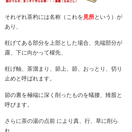
それぞれ茶杓には名称（これを
見所
という）が
あり、
枉げてある部分を上部とした場合、
先端部分が
露、下に向かって櫂先、
枉げ軸、茶溜まり、節上、節、おっとり、切り
止めと呼ばれます。
節の裏を極端に深く削ったものを蟻腰、雉股と
呼びます。
さらに茶の湯の点前 により真、行、草に削ら
れ、