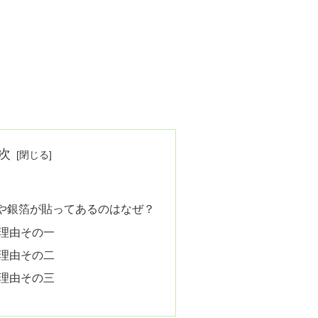
次
や銀箔が貼ってあるのはなぜ？
理由その一
理由その二
理由その三