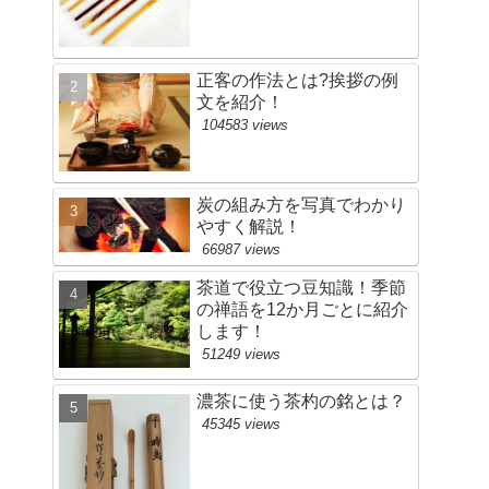
正客の作法とは?挨拶の例
文を紹介！
104583 views
炭の組み方を写真でわかり
やすく解説！
66987 views
茶道で役立つ豆知識！季節
の禅語を12か月ごとに紹介
します！
51249 views
濃茶に使う茶杓の銘とは？
45345 views