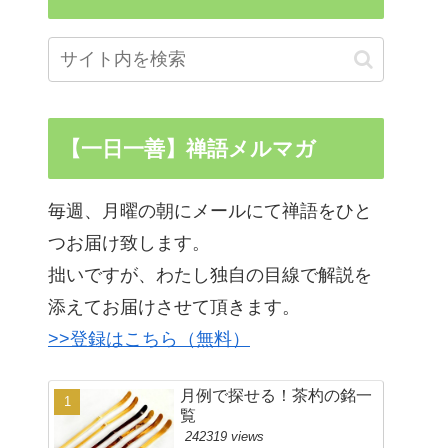
【一日一善】禅語メルマガ
毎週、月曜の朝にメールにて禅語をひと
つお届け致します。
拙いですが、わたし独自の目線で解説を
添えてお届けさせて頂きます。
>>登録はこちら（無料）
月例で探せる！茶杓の銘一
覧
242319 views