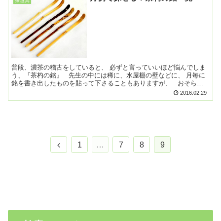
茶道具
普段、濃茶の稽古をしていると、 必ずと言っていいほど悩んでしま
う、『茶杓の銘』 先生の中には稀に、水屋棚の壁などに、 月毎に
銘を書き出したものを貼って下さることもありますが、 おそらく
多くの生徒さんは、 ご自分で銘を考えることになる...
2016.02.29
前
1
…
7
8
9
へ