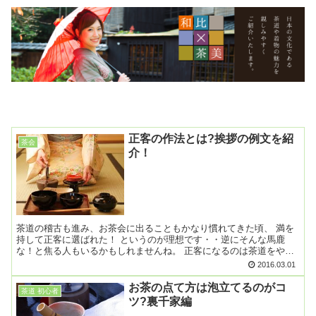
正客の作法とは?挨拶の例文を紹
茶会
介！
茶道の稽古も進み、お茶会に出ることもかなり慣れてきた頃、 満を
持して正客に選ばれた！ というのが理想です・・逆にそんな馬鹿
な！と焦る人もいるかもしれませんね。 正客になるのは茶道をやっ
ている人にとっては誉です。 正客の作法と挨拶をきちんと押...
2016.03.01
お茶の点て方は泡立てるのがコ
茶道 初心者
ツ?裏千家編