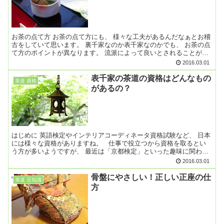
お茶の点て方 お茶の点て方にも、 様々な工夫があるんだなぁとお稽
古をしていて思います。 裏千家なのか表千家なのかでも、 お茶の点
て方のポイントが異なります。 流派によって良いとされることが異
なるので、 ポイントを把握して、 お茶会などに参加...
2016.03.01
表千家の茶道の資格はどんなもの
茶道 資格
があるの？
はじめに 英語検定やインテリアコーディネータ資格試験など、 日本
には様々な資格がありますね。 仕事で役立つから資格を取るとい
う方が多いようですが、 最近は「京都検定」といった趣味に関わる
資格も増えているようです。 さて、茶道でも「資...
2016.03.01
骨盤にやさしい！正しい正座の仕
茶道 豆知識
方