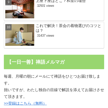
上座下座はどこ？和室の場合
32501 views
これで解決！茶会の着物選びのコツと
は？
31437 views
【一日一善】禅語メルマガ
毎週、月曜の朝にメールにて禅語をひとつお届け致しま
す。
拙いですが、わたし独自の目線で解説を添えてお届けさせ
て頂きます。
>>登録はこちら（無料）