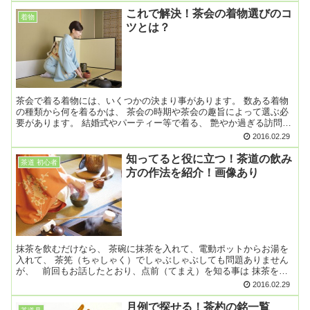
これで解決！茶会の着物選びのコ
着物
ツとは？
茶会で着る着物には、いくつかの決まり事があります。 数ある着物
の種類から何を着るかは、 茶会の時期や茶会の趣旨によって選ぶ必
要があります。 結婚式やパーティー等で着る、 艶やか過ぎる訪問着
や豪華な振袖は、茶会には向きません。 それでは、茶会...
2016.02.29
知ってると役に立つ！茶道の飲み
茶道 初心者
方の作法を紹介！画像あり
抹茶を飲むだけなら、 茶碗に抹茶を入れて、電動ポットからお湯を
入れて、 茶筅（ちゃしゃく）でしゃぶしゃぶしても問題ありません
が、 前回もお話したとおり、点前（てまえ）を知る事は 抹茶を飲
むだけでなくて、茶道に触れることができます。 ...
2016.02.29
月例で探せる！茶杓の銘一覧