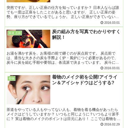
突然ですが、正しい正座の仕方を知っていますか？ 日本人ならば誰
でも一度は正座をしたことがあると思いますが、 正しい正座の姿
勢、座り方ができているでしょうか。 正しい正座ができていないと
骨盤が歪んだり、 また、逆に骨盤が歪んでいると正座の姿勢...
2016.03.01
炭の組み方を写真でわかりやすく
茶道 点前
解説！
お湯を沸かす炭を、お客様の前で継ぐのが炭点前です。 炭点前で
は、適当な大きさの炭を手際よく炉・風炉につぐ必要があるので、
炭斗に炭を組む手順や要領は、各流派で決まっています。 炭斗に組
む道具 炭点前に必要な道具には、炉・風炉とも、 炭、炭斗...
2016.03.01
着物のメイク術を公開!アイライ
着物
ン＆アイシャドウはどうする?
茶道をやっている人もやってない人も、着物を着る機会があったら
メイクはどうしていますか？ いつもと同じように？いつもより派手
に？ 実は着物のメイクのポイントは目元にあり！ ここでは着物を着
てもばっちり決まるメイク術を公開します。 着物メ...
2016.02.29