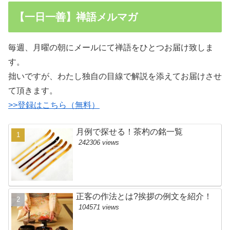
【一日一善】禅語メルマガ
毎週、月曜の朝にメールにて禅語をひとつお届け致しま
す。
拙いですが、わたし独自の目線で解説を添えてお届けさせ
て頂きます。
>>登録はこちら（無料）
月例で探せる！茶杓の銘一覧
242306 views
正客の作法とは?挨拶の例文を紹介！
104571 views