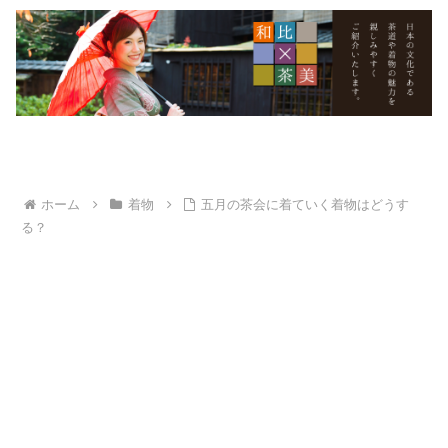
ホーム
着物
五月の茶会に着ていく着物はどうす
る？