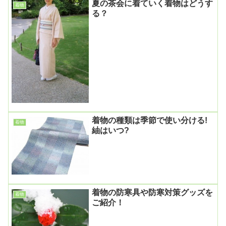
夏の茶会に着ていく着物はどうす
着物
る？
着物の種類は季節で使い分ける!
着物
紬はいつ?
着物の防寒具や防寒対策グッズを
着物
ご紹介！