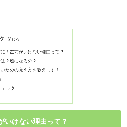
次
前に！左前がいけない理由って？
せは？逆になるの？
ないための覚え方を教えます！
前
チェック
がいけない理由って？