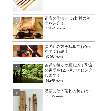
正客の作法とは?挨拶の例
文を紹介！
104574 views
炭の組み方を写真でわかり
やすく解説！
66981 views
茶道で役立つ豆知識！季節
の禅語を12か月ごとに紹介
します！
51249 views
濃茶に使う茶杓の銘とは？
45336 views