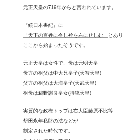
元正天皇の719年からと言われています。
『続日本書紀』に
「天下の百姓に令し衿を右にせしむ」
とあり
ここから始まったそうです。
元正天皇は女性で、母は元明天皇
母方の祖父は中大兄皇子(天智天皇)
父方の祖父は大海皇子(天武天皇)
祖母は鵜野讃良皇女(持統天皇)
実質的な政権トップは右大臣藤原不比等
墾田永年私財の法などが
制定された時代
です。