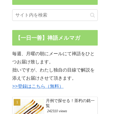
【一日一善】禅語メルマガ
毎週、月曜の朝にメールにて禅語をひと
つお届け致します。
拙いですが、わたし独自の目線で解説を
添えてお届けさせて頂きます。
>>登録はこちら（無料）
月例で探せる！茶杓の銘一
覧
242310 views