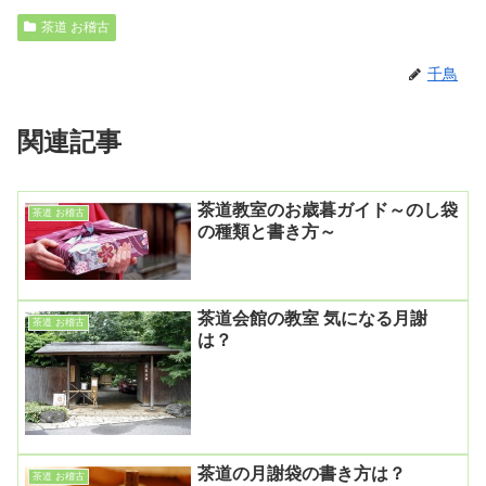
茶道 お稽古
千鳥
関連記事
茶道教室のお歳暮ガイド～のし袋
茶道 お稽古
の種類と書き方～
茶道会館の教室 気になる月謝
茶道 お稽古
は？
茶道の月謝袋の書き方は？
茶道 お稽古