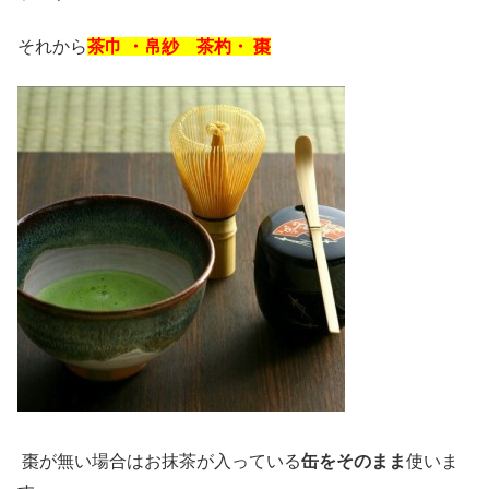
それから
茶巾 ・
帛紗
茶杓・
棗
棗が無い場合はお抹茶が入っている
缶をそのまま
使いま