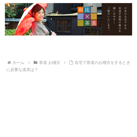
ホーム
茶道 お稽古
自宅で茶道のお稽古をするとき
に必要な道具は？