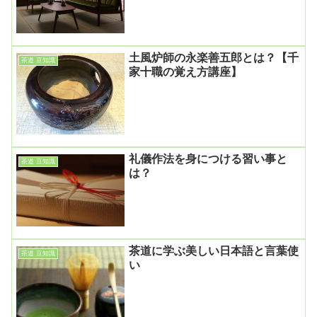
土風炉師の永楽善五郎とは？【千
茶道 豆知識
家十職の覚え方講座】
礼儀作法を身につける習い事と
茶道 豆知識
は？
茶道に学ぶ美しい日本語と言葉使
茶道 豆知識
い