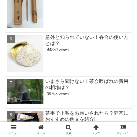
意外と知られていない！香合の使い方
とは？
44230 views
いまさら聞けない！茶会呼ばれの費用
の相場は？
39795 views
茶事で正客をお願いされたら？問答に
おすすめの例文を紹介!
34042 views
メニュー
ホーム
検索
トップ
サイドバー