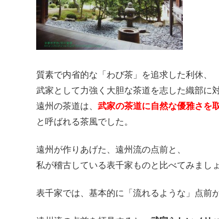
質素で内省的な「わび茶」を追求した利休、
武家として力強く大胆な茶道を志した織部に
遠州の茶道は、
武家の茶道に自然な優雅さを
と呼ばれる茶風でした。
遠州が作りあげた、遠州流の点前と、
私が稽古している表千家ものと比べてみまし
表千家では、基本的に「流れるような」点前