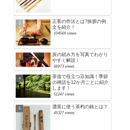
正客の作法とは?挨拶の例
文を紹介！
104569 views
炭の組み方を写真でわかり
やすく解説！
66973 views
茶道で役立つ豆知識！季節
の禅語を12か月ごとに紹介
します！
51247 views
濃茶に使う茶杓の銘とは？
45327 views