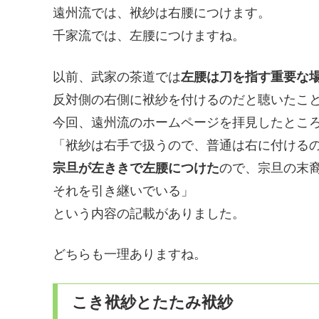
遠州流では、袱紗は右腰につけます。
千家流では、左腰につけますね。
以前、武家の茶道では
左腰は刀を指す重要な
反対側の右側に袱紗を付けるのだと聴いたこ
今回、遠州流のホームページを拝見したとこ
「袱紗は右手で扱うので、普通は右に付ける
宗旦が左ききで左腰につけた
ので、宗旦の末
それを引き継いでいる」
という内容の記載がありました。
どちらも一理ありますね。
こき袱紗とたたみ袱紗