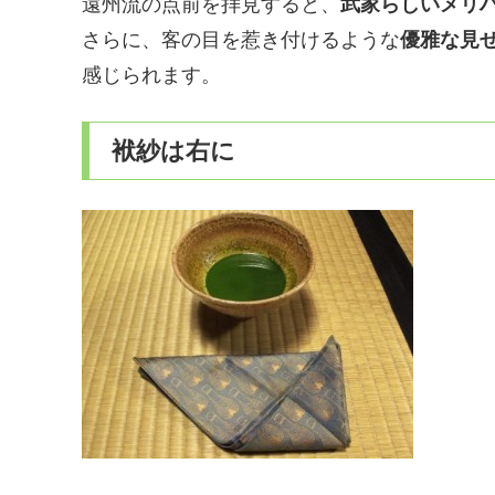
遠州流の点前を拝見すると、
武家らしいメリ
さらに、客の目を惹き付けるような
優雅な見
感じられます。
袱紗は右に