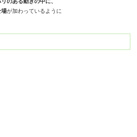
ハリのある動きの中に、
せ場
が加わっているように