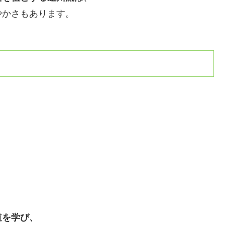
やかさもあります。
？
道を学び、