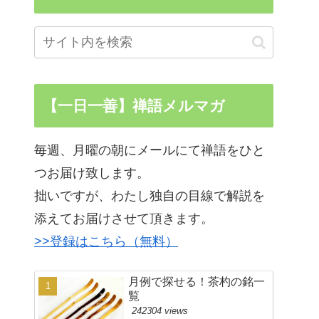
【一日一善】禅語メルマガ
毎週、月曜の朝にメールにて禅語をひと
つお届け致します。
拙いですが、わたし独自の目線で解説を
添えてお届けさせて頂きます。
>>登録はこちら（無料）
月例で探せる！茶杓の銘一
覧
242304 views