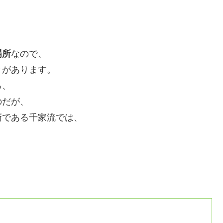
場所
なので、
とがあります。
ろ、
のだが、
裔である千家流では、