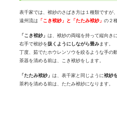
表千家では、袱紗のさばき方は１種類ですが
遠州流は
「こき袱紗」と「たたみ袱紗」
の２
「こき袱紗」
は、袱紗の両端を持って縦向き
右手で袱紗を
扱くようにしながら畳み
ます。
丁度、茹でたホウレンソウを絞るような手の
茶器を清める前は、こき袱紗をします。
「たたみ袱紗」
は、表千家と同じように
袱紗
茶杓を清める前は、たたみ袱紗になります。