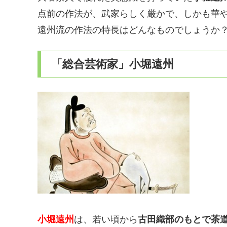
点前の作法が、武家らしく厳かで、しかも華
遠州流の作法の特長はどんなものでしょうか
「総合芸術家」小堀遠州
小堀遠州
は、若い頃から
古田織部のもとで茶