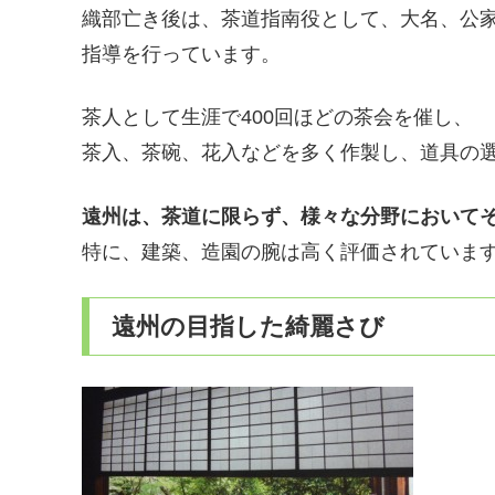
織部亡き後は、茶道指南役として、大名、公
指導を行っています。
茶人として生涯で400回ほどの茶会を催し、
茶入、茶碗、花入などを多く作製し、道具の
遠州は、茶道に限らず、様々な分野において
特に、建築、造園の腕は高く評価されていま
遠州の目指した綺麗さび