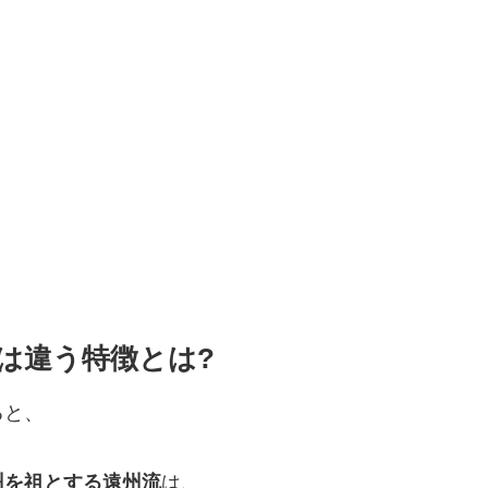
は違う特徴とは?
ると、
州を祖とする遠州流
は、