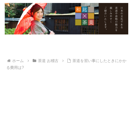
ホーム
茶道 お稽古
茶道を習い事にしたときにかか
る費用は?