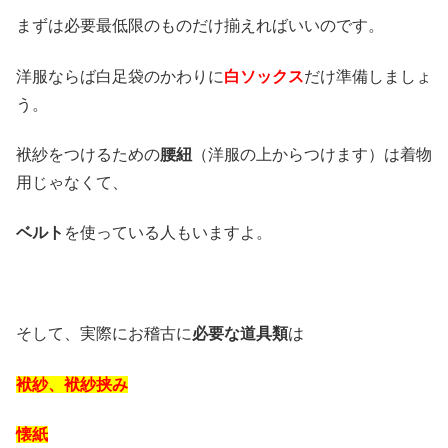
まずは必要最低限のものだけ揃えればいいのです。
洋服ならば白足袋のかわりに
白ソックス
だけ準備しましょ
う。
袱紗をつけるための
腰紐
（洋服の上からつけます）は着物
用じゃなくて、
ベルト
を使っている人もいますよ。
そして、実際にお稽古に
必要な道具類
は
袱紗、袱紗挟み
懐紙