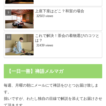
上座下座はどこ？和室の場合
32503 views
これで解決！茶会の着物選びのコツと
は？
31439 views
【一日一善】禅語メルマガ
毎週、月曜の朝にメールにて禅語をひとつお届け致しま
す。
拙いですが、わたし独自の目線で解説を添えてお届けさせ
て頂きます。