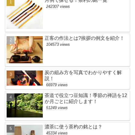
月例で探せる！茶杓の銘一覧
242307 views
正客の作法とは?挨拶の例文を紹介！
104573 views
炭の組み方を写真でわかりやすく解
説！
66979 views
茶道で役立つ豆知識！季節の禅語を12
か月ごとに紹介します！
51249 views
濃茶に使う茶杓の銘とは？
45334 views