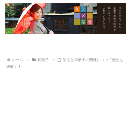
ホーム
和菓子
茶道と和菓子の関係について歴史を
紐解く！