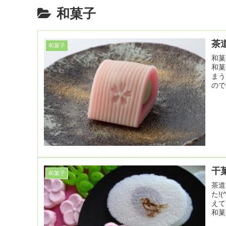
和菓子
茶
和菓子
和菓
和菓
まう
ので
干
和菓子
茶道
た!
えて
和菓