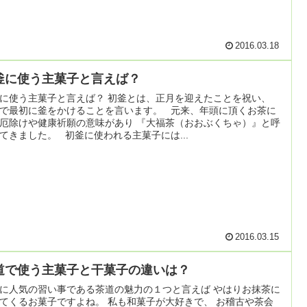
2016.03.18
釜に使う主菓子と言えば？
に使う主菓子と言えば？ 初釜とは、正月を迎えたことを祝い、
で最初に釜をかけることを言います。 元来、年頭に頂くお茶に
厄除けや健康祈願の意味があり 『大福茶（おおぶくちゃ）』と呼
てきました。 初釜に使われる主菓子には...
2016.03.15
道で使う主菓子と干菓子の違いは？
に人気の習い事である茶道の魅力の１つと言えば やはりお抹茶に
てくるお菓子ですよね。 私も和菓子が大好きで、 お稽古や茶会