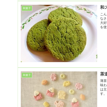
和
和菓子
こん
なさ
大好
を使
茶
和菓子
薄茶
味わ
は主
す。