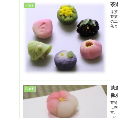
茶
和菓子
抹茶
茶菓
の二
茶と
茶
和菓子
像
茶道
は季
す。
いる