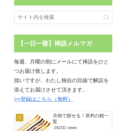
【一日一善】禅語メルマガ
毎週、月曜の朝にメールにて禅語をひと
つお届け致します。
拙いですが、わたし独自の目線で解説を
添えてお届けさせて頂きます。
>>登録はこちら（無料）
月例で探せる！茶杓の銘一
覧
242311 views