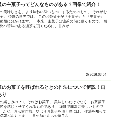
道の主菓子ってどんなものがある？画像で紹介！
の美味しさを、より味わい深いものにするためのもの、 それがお
子。 茶道の世界では、 このお茶菓子が『干菓子』と『主菓子』
種類に分かれます。 本来、主菓子は濃茶の前に頂くもので、 薄
比べ苦味のある濃茶を頂くために、甘みが...
2016.03.04
道のお菓子を呼ばれるときの作法について解説！画
あり
の楽しみの1つ、それはお菓子。 美味しいだけでなく、お茶菓子
節を感じさせてくれるものであり、 繊細で非常に美しいもので
 ただ、お点前同様、やはりお菓子を頂く際には、 作法を知って
必要があります。 目の前にあるお菓子を...