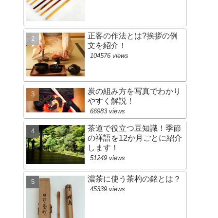
正客の作法とは?挨拶の例
文を紹介！
104576 views
炭の組み方を写真でわかり
やすく解説！
66983 views
茶道で役立つ豆知識！季節
の禅語を12か月ごとに紹介
します！
51249 views
濃茶に使う茶杓の銘とは？
45339 views