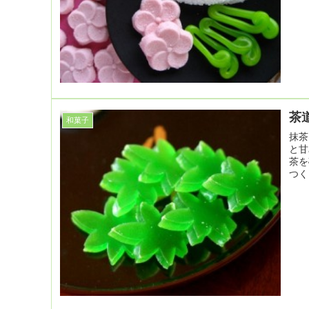
茶
和菓子
抹茶
と甘
茶を
つく