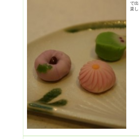
で出
楽し