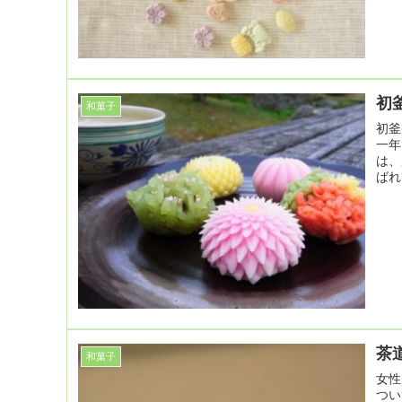
初
和菓子
初釜
一年
は、
ばれ
茶
和菓子
女性
つい