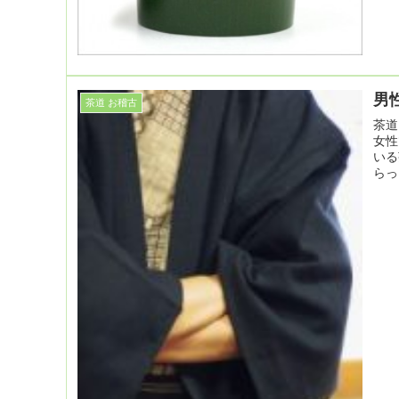
男
茶道 お稽古
茶道
女性
いる
らっ