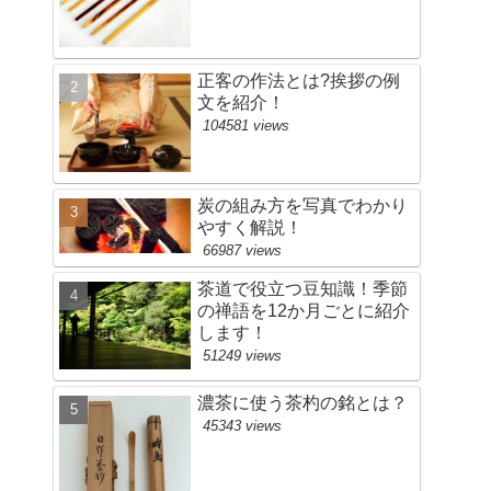
正客の作法とは?挨拶の例
文を紹介！
104581 views
炭の組み方を写真でわかり
やすく解説！
66987 views
茶道で役立つ豆知識！季節
の禅語を12か月ごとに紹介
します！
51249 views
濃茶に使う茶杓の銘とは？
45343 views