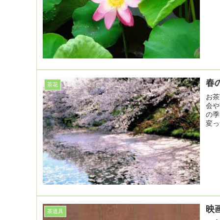
春
茶花
お茶
会や
の季
変っ
映
茶道具