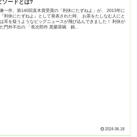
ピソードとは?
兼一作、第140回直木賞受賞の「利休にたずねよ」が、 2013年に
『利休にたずねよ』として発表された時、 お茶をたしなむ人にと
は耳を疑うようなビッグニュースが飛び込んできました！ 利休が
た門外不出の 「長次郎作 黒樂茶碗 銘...
2024.06.18