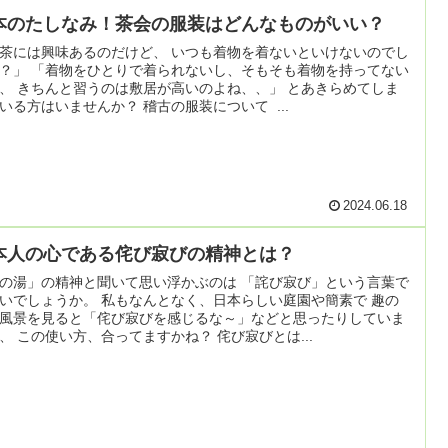
本のたしなみ！茶会の服装はどんなものがいい？
茶には興味あるのだけど、 いつも着物を着ないといけないのでし
？」 「着物をひとりで着られないし、そもそも着物を持ってない
、 きちんと習うのは敷居が高いのよね、、」 とあきらめてしま
いる方はいませんか？ 稽古の服装について ...
2024.06.18
本人の心である侘び寂びの精神とは？
の湯」の精神と聞いて思い浮かぶのは 「詫び寂び」という言葉で
いでしょうか。 私もなんとなく、日本らしい庭園や簡素で 趣の
風景を見ると「侘び寂びを感じるな～」などと思ったりしていま
、 この使い方、合ってますかね？ 侘び寂びとは...