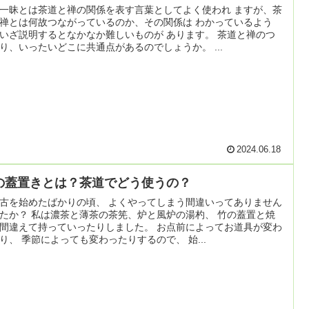
一昧とは茶道と禅の関係を表す言葉としてよく使われ ますが、茶
禅とは何故つながっているのか、その関係は わかっているよう
いざ説明するとなかなか難しいものが あります。 茶道と禅のつ
り、いったいどこに共通点があるのでしょうか。 ...
2024.06.18
の蓋置きとは？茶道でどう使うの？
古を始めたばかりの頃、 よくやってしまう間違いってありません
たか？ 私は濃茶と薄茶の茶筅、炉と風炉の湯杓、 竹の蓋置と焼
間違えて持っていったりしました。 お点前によってお道具が変わ
り、 季節によっても変わったりするので、 始...