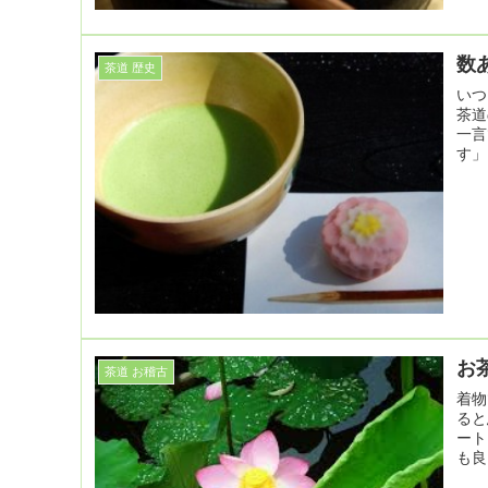
数
茶道 歴史
いつ
茶道
一言
す」
お
茶道 お稽古
着物
ると
ート
も良