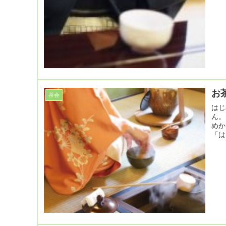
お
茶会
はじ
ん。
めか
「は