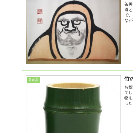
茶禅
道と
で、
なが
竹
茶道具
お稽
でし
物を
った