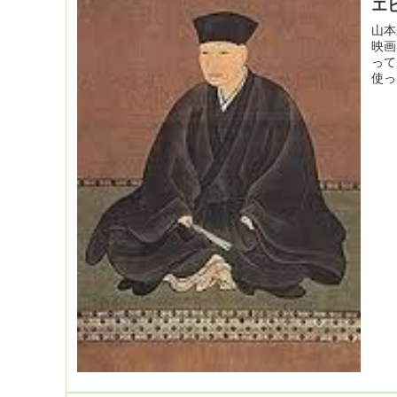
エ
山本
映画
って
使っ