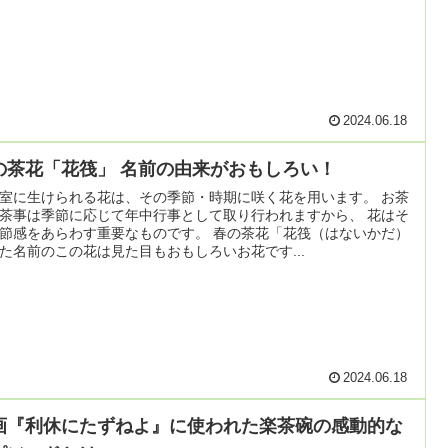
2024.06.18
の茶花「花筏」 名前の由来がおもしろい！
室に生けられる花は、その季節・時期に咲く花を用います。 お茶
茶事は季節に応じて年中行事として取り行われますから、 花はそ
節感をあらわす重要なものです。 春の茶花「花筏（はないかだ）
た名前のこの花は見た目もおもしろいお花です...
2024.06.18
画『利休にたずねよ』に使われた楽茶碗の感動的な