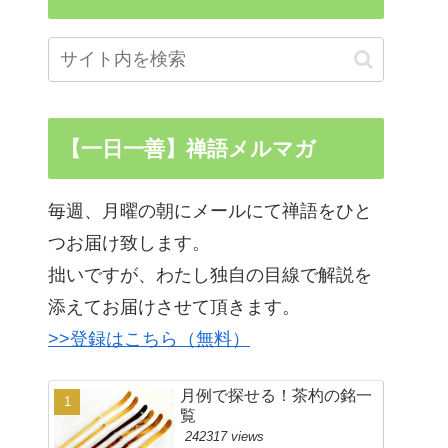
【一日一善】禅語メルマガ
毎週、月曜の朝にメールにて禅語をひと
つお届け致します。
拙いですが、わたし独自の目線で解説を
添えてお届けさせて頂きます。
>>登録はこちら（無料）
月例で探せる！茶杓の銘一
覧
242317 views