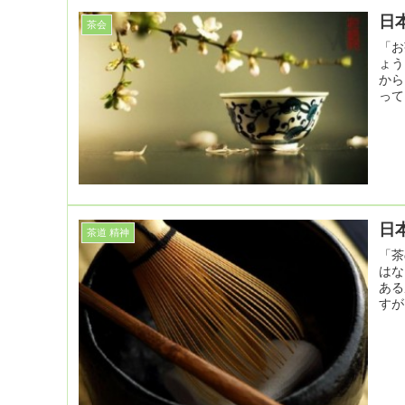
日
茶会
「お
ょう
から
って
日
茶道 精神
「茶
はな
ある
すが