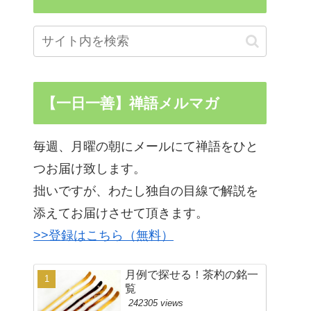
【一日一善】禅語メルマガ
毎週、月曜の朝にメールにて禅語をひと
つお届け致します。
拙いですが、わたし独自の目線で解説を
添えてお届けさせて頂きます。
>>登録はこちら（無料）
月例で探せる！茶杓の銘一
覧
242305 views