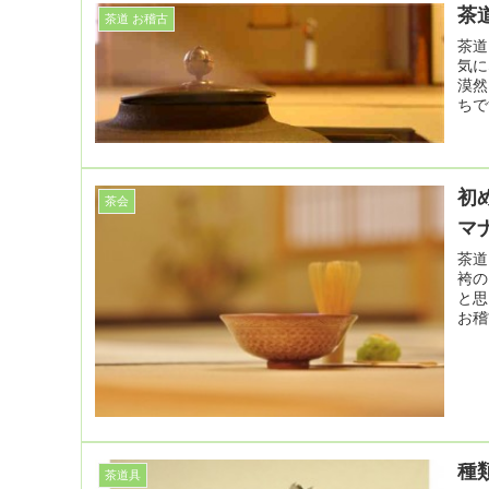
茶
茶道 お稽古
茶道
気に
漠然
ちで
初
茶会
マ
茶道
袴の
と思
お稽
種
茶道具