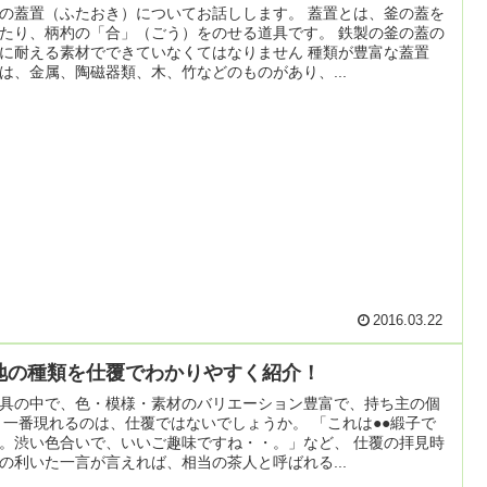
の蓋置（ふたおき）についてお話しします。 蓋置とは、釜の蓋を
たり、柄杓の「合」（ごう）をのせる道具です。 鉄製の釜の蓋の
に耐える素材でできていなくてはなりません 種類が豊富な蓋置
は、金属、陶磁器類、木、竹などのものがあり、...
2016.03.22
地の種類を仕覆でわかりやすく紹介！
具の中で、色・模様・素材のバリエーション豊富で、持ち主の個
 一番現れるのは、仕覆ではないでしょうか。 「これは●●緞子で
。渋い色合いで、いいご趣味ですね・・。」など、 仕覆の拝見時
の利いた一言が言えれば、相当の茶人と呼ばれる...