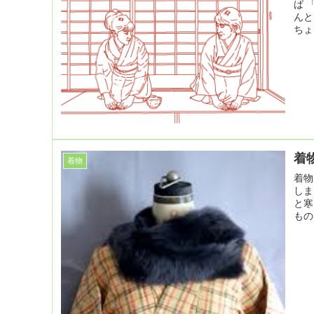
ば 
んと
ちょ
着
着物
着物
しま
と寒
もの