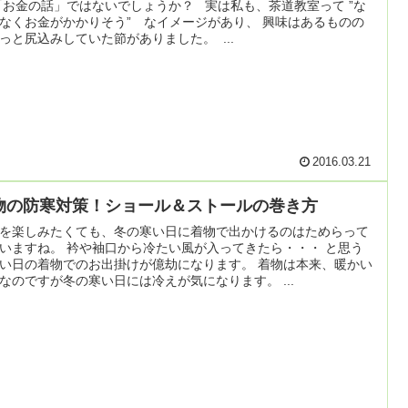
「お金の話」ではないでしょうか？ 実は私も、茶道教室って ”な
なくお金がかかりそう” なイメージがあり、 興味はあるものの
っと尻込みしていた節がありました。 ...
2016.03.21
物の防寒対策！ショール＆ストールの巻き方
を楽しみたくても、冬の寒い日に着物で出かけるのはためらって
いますね。 衿や袖口から冷たい風が入ってきたら・・・ と思う
い日の着物でのお出掛けが億劫になります。 着物は本来、暖かい
なのですが冬の寒い日には冷えが気になります。 ...