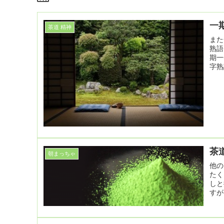
一
茶道 精神
また
熟語
期一
字熟
茶
朝まっちゃ
他の
たく
しと
すが