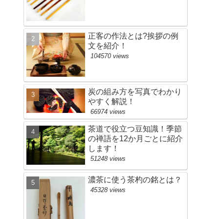
正客の作法とは?挨拶の例
文を紹介！
104570 views
炭の組み方を写真でわかり
やすく解説！
66974 views
茶道で役立つ豆知識！季節
の禅語を12か月ごとに紹介
します！
51248 views
濃茶に使う茶杓の銘とは？
45328 views