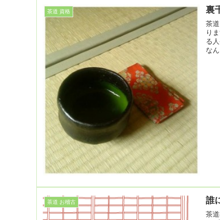
裏
茶道 資格
茶道
りま
る人
なん
誰
茶道 お稽古
茶道