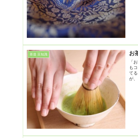
お
茶道 豆知識
「お
もコ
てる
が、