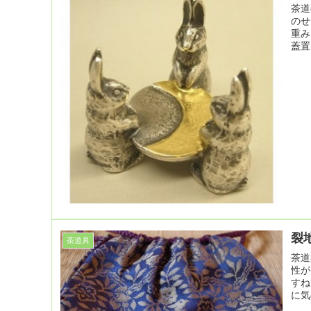
茶道
のせ
重み
蓋置
裂
茶道具
茶道
性が
すね
に気