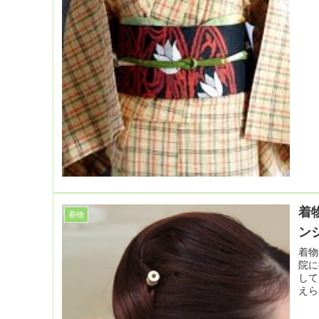
着
着物
ン
着物
院に
して
えら